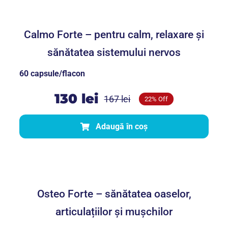
relaxare și sănătatea sistemului
nervos
Calmo Forte – pentru calm, relaxare și
sănătatea sistemului nervos
60 capsule/flacon
130
lei
167
lei
22% Off
Prețul
Prețul
inițial
curent
Adaugă în coș
a
este:
fost:
130 lei.
Osteo Forte – sănătatea oaselor,
167 lei.
articulațiilor și mușchilor
Osteo Forte – sănătatea oaselor,
articulațiilor și mușchilor