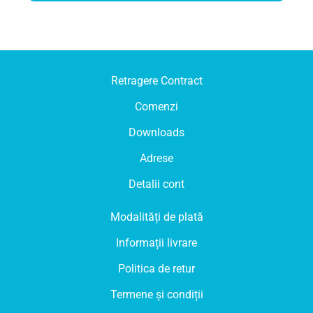
a
este:
fost:
145 lei.
168 lei.
Retragere Contract
Comenzi
Downloads
Adrese
Detalii cont
Modalități de plată
Informații livrare
Politica de retur
Termene și condiții