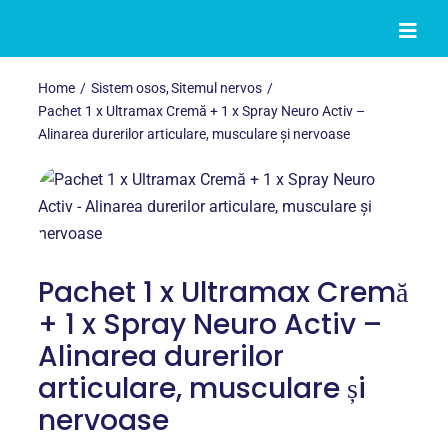
Skip
to
Togg
Navi
content
Home
Sistem osos
Sitemul nervos
TOATE PRODUSELE
Pachet 1 x Ultramax Cremă + 1 x Spray Neuro Activ –
Alinarea durerilor articulare, musculare și nervoase
OFERTE
AFECȚIUNI
DIETĂ & PRODUSE DE SLĂBIT
Pachet 1 x Ultramax Cremă
+ 1 x Spray Neuro Activ –
CREME & ULEIURI
Alinarea durerilor
Contact
articulare, musculare și
nervoase
Contul meu