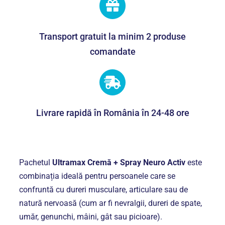
Activ
-
Alinarea
Transport gratuit la minim 2 produse
durerilor
comandate
articulare,
musculare
și
nervoase
Livrare rapidă în România în 24-48 ore
Pachetul
Ultramax Cremă + Spray Neuro Activ
este
combinația ideală pentru persoanele care se
confruntă cu dureri musculare, articulare sau de
natură nervoasă (cum ar fi nevralgii, dureri de spate,
umăr, genunchi, mâini, gât sau picioare).