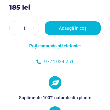
185
lei
Coș
Adaugă în coș
Cantitate
Pachet
Poți comanda și telefonic:
1
x
Ultramax
0774 024 251
Cremă
+
1
x
Spray
Suplimente 100% naturale din plante
Neuro