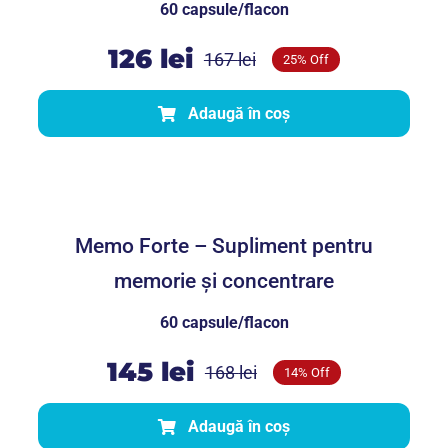
60 capsule/flacon
126
lei
167
lei
25% Off
Prețul
Prețul
inițial
curent
Adaugă în coș
a
este:
fost:
126 lei.
Memo Forte – Supliment pentru
167 lei.
memorie și concentrare
Memo Forte – Supliment pentru
memorie și concentrare
60 capsule/flacon
145
lei
168
lei
14% Off
Prețul
Prețul
inițial
curent
Adaugă în coș