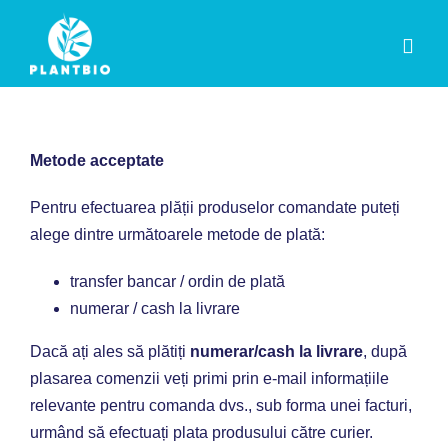
Skip
to
Toggl
content
Navig
TOATE PRODUSELE
Metode acceptate
OFERTE
Pentru efectuarea plății produselor comandate puteți
AFECȚIUNI
alege dintre următoarele metode de plată:
DIETĂ & PRODUSE DE SLĂBIT
transfer bancar / ordin de plată
numerar / cash la livrare
CREME & ULEIURI
Dacă ați ales să plătiți
numerar/cash la livrare
, după
plasarea comenzii veți primi prin e-mail informațiile
Contact
relevante pentru comanda dvs., sub forma unei facturi,
urmând să efectuați plata produsului către curier.
Contul meu