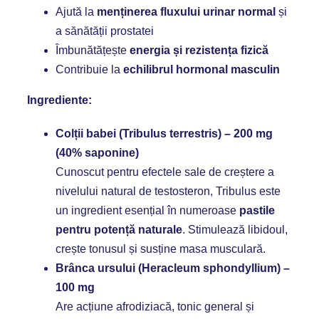
Ajută la
menținerea fluxului urinar normal
și
a sănătății prostatei
Îmbunătățește
energia și rezistența fizică
Contribuie la
echilibrul hormonal masculin
Ingrediente:
Colții babei (Tribulus terrestris) – 200 mg
(40% saponine)
Cunoscut pentru efectele sale de creștere a
nivelului natural de testosteron, Tribulus este
un ingredient esențial în numeroase
pastile
pentru potență naturale
. Stimulează libidoul,
crește tonusul și susține masa musculară.
Brânca ursului (Heracleum sphondyllium) –
100 mg
Are acțiune afrodiziacă, tonic general și