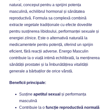
natural, conceput pentru a sprijini potența
masculină, echilibrul hormonal și sănătatea
reproductivă. Formula sa complexă combină
extracte vegetale tradiționale cu efecte dovedite
pentru susținerea libidoului, performanței sexuale și
energiei zilnice. Este o alternativă naturală la
medicamentele pentru potență, oferind un sprijin
eficient, fără reacții adverse. Energo Masculin
contribuie la o viață intimă echilibrată, la menținerea
sănătății prostatei și la îmbunătățirea vitalității
generale a bărbaților de orice vârstă.
Beneficii principale:
Susține
apetitul sexual
și performanța
masculină
Contribuie la o
funcție reproductivă normală