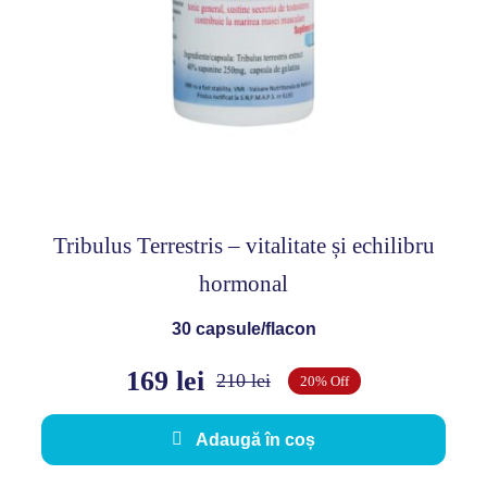
hormonal
Tribulus Terrestris – vitalitate și echilibru
hormonal
30 capsule/flacon
169
lei
210
lei
20% Off
Prețul
Prețul
inițial
curent
Adaugă în coș
a
este: