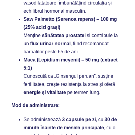
vasodilatatoare, îmbunătățind circulația și
echilibrul hormonal masculin.
Saw Palmetto (Serenoa repens) – 100 mg
(25% acizi grași)
Menține
sănătatea prostatei
și contribuie la
un
flux urinar normal
, fiind recomandat
bărbaților peste 65 de ani.
Maca (Lepidium meyenii) – 50 mg (extract
5:1)
Cunoscută ca „Ginsengul peruan”, susține
fertilitatea, crește rezistența la stres și oferă
energie și vitalitate
pe termen lung.
Mod de administrare:
Se administrează
3 capsule pe zi
, cu
30 de
minute înainte de mesele principale
, cu o