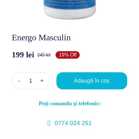
Coș
Energo Masculin
199
lei
245
lei
19% Off
Prețul
Prețul
inițial
curent
a
este:
Adaugă în coș
Cantitate
fost:
199 lei.
Energo
245 lei.
Poți comanda și telefonic:
Masculin
0774 024 251