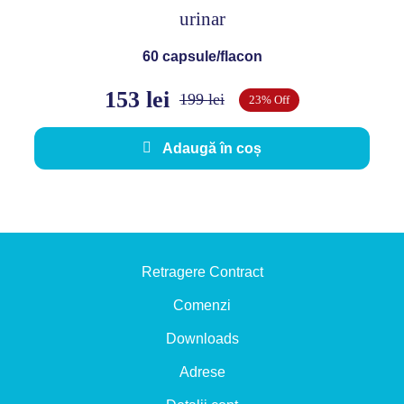
urinar
60 capsule/flacon
153
lei
199
lei
23% Off
Prețul
Prețul
inițial
curent
Adaugă în coș
a
este:
fost:
153 lei.
199 lei.
Retragere Contract
Comenzi
Downloads
Adrese