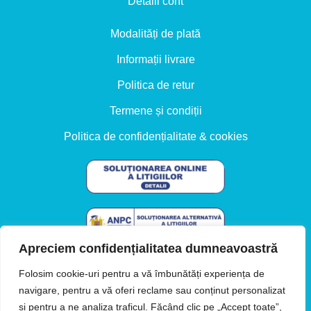
Detalii cont
Modalități de plată
Informații livrare
Politica de retur
Termene și condiții
Politica de confidențialitate & cookies
Apreciem confidențialitatea dumneavoastră
Folosim cookie-uri pentru a vă îmbunătăți experiența de
Preturile sunt exprimate in LEI si contin TVA.
navigare, pentru a vă oferi reclame sau conținut personalizat
și pentru a ne analiza traficul. Făcând clic pe „Accept toate”,
Designed with ♥ by
www.revamp.design