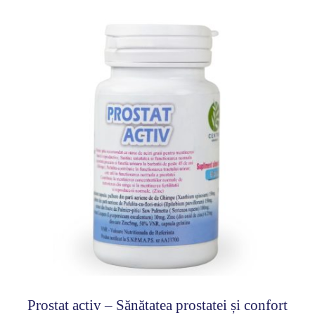
fost:
169 lei.
210 lei.
Prostat activ – Sănătatea prostatei și
confort urinar
Prostat activ – Sănătatea prostatei și confort