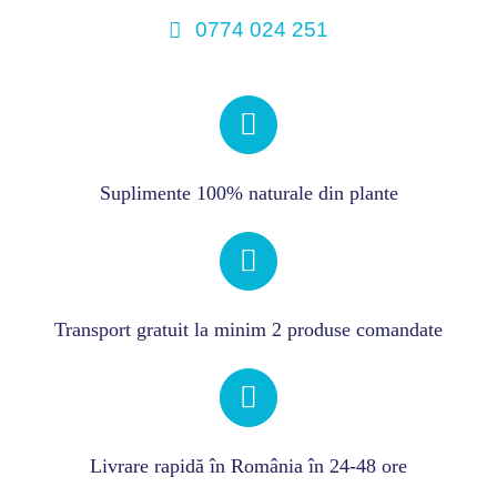
Laxativ
0774 024 251
natural
cu
acțiune
osmotică
blândă
Suplimente 100% naturale din plante
Transport gratuit la minim 2 produse comandate
Livrare rapidă în România în 24-48 ore