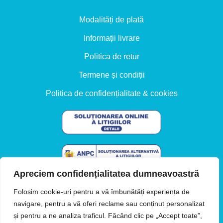
Modalități de plată
Informații livrare
Politica de retur
Termene și condiții
Politica de confidențialitate & cookies
Apreciem confidențialitatea dumneavoastră
Folosim cookie-uri pentru a vă îmbunătăți experiența de
Preturile sunt exprimate in LEI si contin TVA.
navigare, pentru a vă oferi reclame sau conținut personalizat
și pentru a ne analiza traficul. Făcând clic pe „Accept toate”,
Designed with ♥ by
www.revamp.design