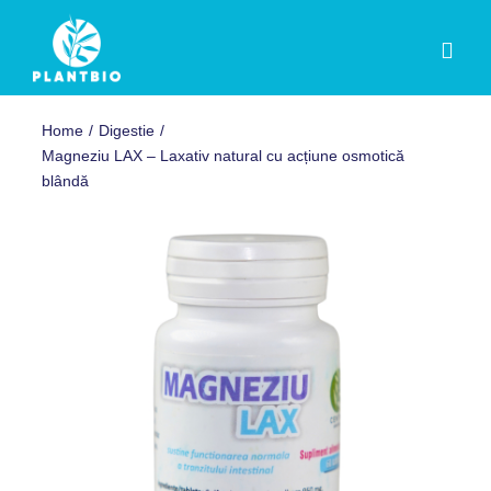
Skip
to
Toggl
content
Navig
TOATE PRODUSELE
Home
Digestie
Magneziu LAX – Laxativ natural cu acțiune osmotică
blândă
OFERTE
AFECȚIUNI
DIETĂ & PRODUSE DE SLĂBIT
CREME & ULEIURI
Contact
Contul meu