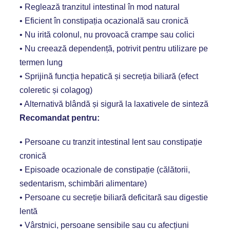
•
Reglează tranzitul intestinal în mod natural
•
Eficient
î
n constipa
ț
ia ocazional
ă
sau cronic
ă
•
Nu irită colonul, nu provoacă crampe sau colici
•
Nu creeaz
ă
dependen
ță
, potrivit pentru utilizare pe
termen lung
•
Sprijin
ă
func
ț
ia hepatic
ă
ș
i secre
ț
ia biliar
ă
(efect
coleretic
ș
i colagog)
•
Alternativ
ă
bl
â
nd
ă
ș
i sigur
ă
la laxativele de sintez
ă
Recomandat pentru:
• Persoane cu tranzit intestinal lent sau constipație
cronică
• Episoade ocazionale de constipație (călătorii,
sedentarism, schimbări alimentare)
• Persoane cu secreție biliară deficitară sau digestie
lentă
• Vârstnici, persoane sensibile sau cu afecțiuni