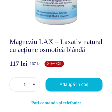
Coș
Magneziu LAX – Laxativ natural
cu acțiune osmotică blândă
117
lei
167
lei
30% Off
Prețul
Prețul
inițial
curent
a
este:
Adaugă în coș
Cantitate
fost:
117 lei.
Magneziu
167 lei.
Poți comanda și telefonic:
LAX
–