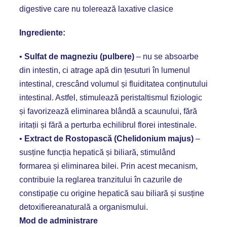
digestive care nu tolerează laxative clasice
Ingrediente
:
•
Sulfat de magneziu (pulbere)
– nu se absoarbe
din intestin, ci atrage apă din țesuturi în lumenul
intestinal, crescând volumul și fluiditatea conținutului
intestinal. Astfel, stimulează peristaltismul fiziologic
și favorizează eliminarea blândă a scaunului, fără
iritații și fără a perturba echilibrul florei intestinale.
•
Extract de Rostopască (
Chelidonium
majus
)
–
susține funcția hepatică și biliară, stimulând
formarea și eliminarea bilei. Prin acest mecanism,
contribuie la reglarea tranzitului în cazurile de
constipație cu origine hepatică sau biliară și susține
detoxifiereanaturală a organismului.
Mod de administrare